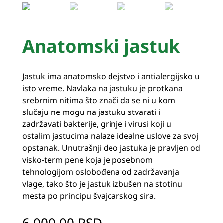
Anatomski jastuk
Jastuk ima anatomsko dejstvo i antialergijsko u
isto vreme. Navlaka na jastuku je protkana
srebrnim nitima što znači da se ni u kom
slučaju ne mogu na jastuku stvarati i
zadržavati bakterije, grinje i virusi koji u
ostalim jastucima nalaze idealne uslove za svoj
opstanak. Unutrašnji deo jastuka je pravljen od
visko-term pene koja je posebnom
tehnologijom oslobođena od zadržavanja
vlage, tako što je jastuk izbušen na stotinu
mesta po principu švajcarskog sira.
6.000,00
RSD