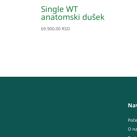
Single WT
anatomski dušek
69.900,00
RSD
Nav
Poč
O n