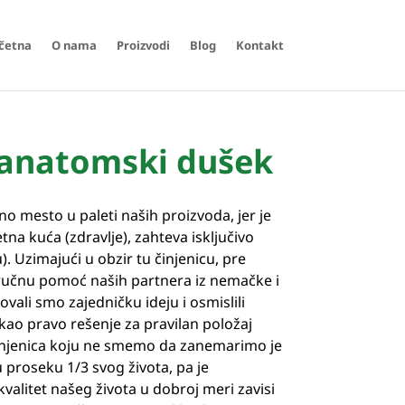
četna
O nama
Proizvodi
Blog
Kontakt
 anatomski dušek
 mesto u paleti naših proizvoda, jer je
tna kuća (zdravlje), zahteva isključivo
). Uzimajući u obzir tu činjenicu, pre
tručnu pomoć naših partnera iz nemačke i
ovali smo zajedničku ideju i osmislili
kao pravo rešenje za pravilan položaj
injenica koju ne smemo da zanemarimo je
 proseku 1/3 svog života, pa je
kvalitet našeg života u dobroj meri zavisi