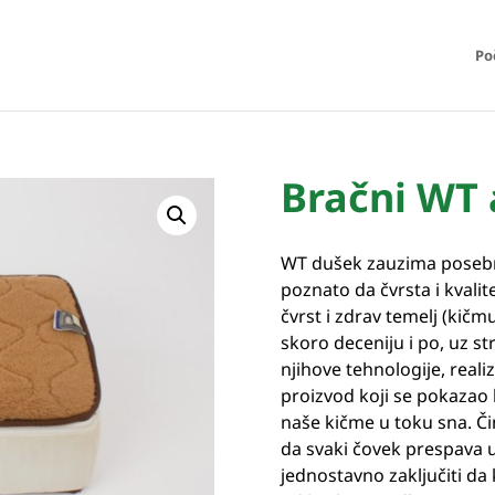
Po
Bračni WT
WT dušek zauzima posebno
poznato da čvrsta i kvalite
čvrst i zdrav temelj (kičmu
skoro deceniju i po, uz s
njihove tehnologije, realiz
proizvod koji se pokazao 
naše kičme u toku sna. Č
da svaki čovek prespava u
jednostavno zaključiti da 