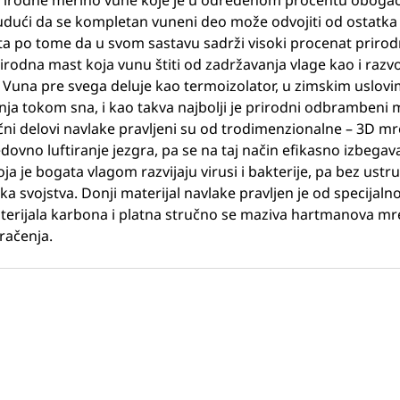
 prirodne merino vune koje je u određenom procentu obogać
dući da se kompletan vuneni deo može odvojiti od ostatka
ta po tome da u svom sastavu sadrži visoki procenat prirod
rirodna mast koja vunu štiti od zadržavanja vlage kao i razvoj
 Vuna pre svega deluje kao termoizolator, u zimskim uslovima 
ja tokom sna, i kao takva najbolji je prirodni odbrambeni m
očni delovi navlake pravljeni su od trodimenzionalne – 3D mre
edovno luftiranje jezgra, pa se na taj način efikasno izbeg
a je bogata vlagom razvijaju virusi i bakterije, pa bez us
ska svojstva. Donji materijal navlake pravljen je od specijal
terijala karbona i platna stručno se maziva hartmanova mre
račenja.