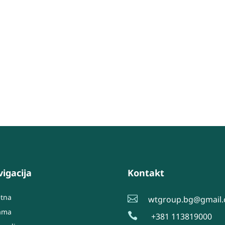
igacija
Kontakt
etna

wtgroup.bg@gmail
ama

+381 113819000