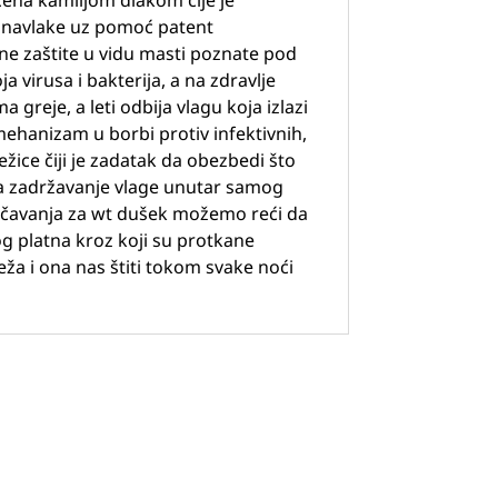
ena kamiljom dlakom čije je
 navlake uz pomoć patent
ne zaštite u vidu masti poznate pod
a virusa i bakterija, a na zdravlje
greje, a leti odbija vlagu koja izlazi
ehanizam u borbi protiv infektivnih,
žice čiji je zadatak da obezbedi što
ava zadržavanje vlage unutar samog
tručavanja za wt dušek možemo reći da
nog platna kroz koji su protkane
ža i ona nas štiti tokom svake noći