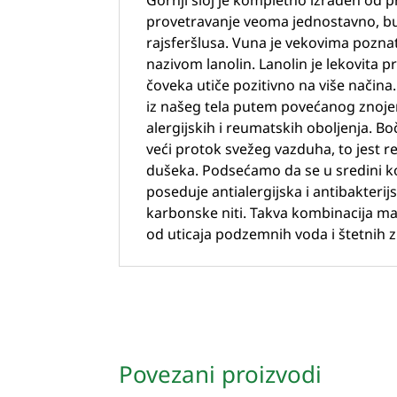
Gornji sloj je kompletno izrađen od
provetravanje veoma jednostavno, bu
rajsferšlusa. Vuna je vekovima pozna
nazivom lanolin. Lanolin je lekovita p
čoveka utiče pozitivno na više načina.
iz našeg tela putem povećanog znojen
alergijskih i reumatskih oboljenja. B
veći protok svežeg vazduha, to jest r
dušeka. Podsećamo da se u sredini koj
poseduje antialergijska i antibakterij
karbonske niti. Takva kombinacija ma
od uticaja podzemnih voda i štetnih z
Povezani proizvodi