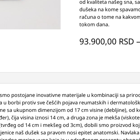
od kvaliteta našeg sna, sa
dušeka na kome spavamo.
računa o tome na kakvom
tokom dana.
93.900,00
RSD
li smo postojane inovativne materijale u kombinaciji sa pri
ja u borbi protiv sve češćih pojava reumatskih i dermatološk
one sa ukupnom dimenzijom od 17 cm visine (debljine), od ko
r), čija visina iznosi 14 cm, a druga zona je mekša (viskot
 (tvrđeg od 14 cm i mekšeg od 3cm), dobili smo proizvod koj
nice naš dušek sa pravom nosi epitet anatomski. Navlaka je 