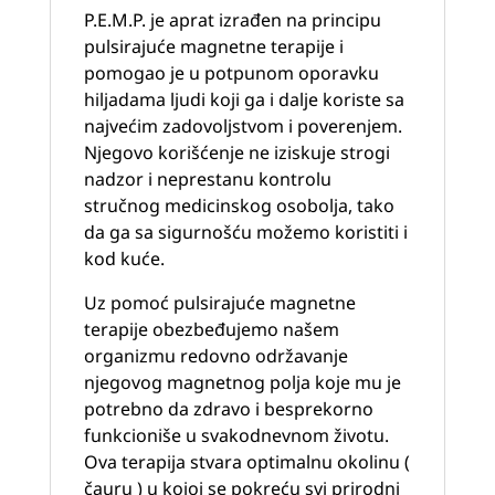
P.E.M.P. je aprat izrađen na principu
pulsirajuće magnetne terapije i
pomogao je u potpunom oporavku
hiljadama ljudi koji ga i dalje koriste sa
najvećim zadovoljstvom i poverenjem.
Njegovo korišćenje ne iziskuje strogi
nadzor i neprestanu kontrolu
stručnog medicinskog osobolja, tako
da ga sa sigurnošću možemo koristiti i
kod kuće.
Uz pomoć pulsirajuće magnetne
terapije obezbeđujemo našem
organizmu redovno održavanje
njegovog magnetnog polja koje mu je
potrebno da zdravo i besprekorno
funkcioniše u svakodnevnom životu.
Ova terapija stvara optimalnu okolinu (
čauru ) u kojoj se pokreću svi prirodni