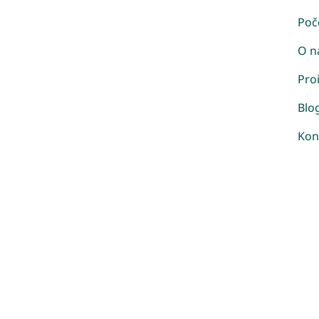
Poč
O n
Pro
Blo
Kon