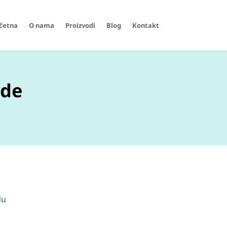
četna
O nama
Proizvodi
Blog
Kontakt
ode
du