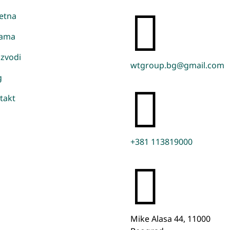

etna
ama
izvodi
wtgroup.bg@gmail.com
g

takt
+381 113819000

Mike Alasa 44, 11000