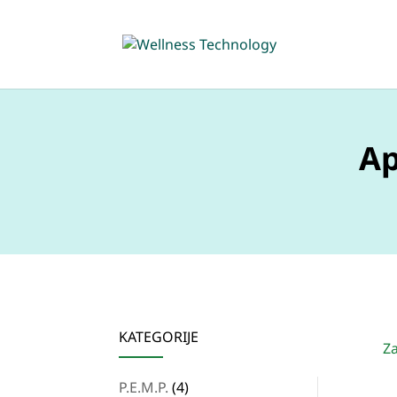
Ap
KATEGORIJE
Z
4
P.E.M.P.
4