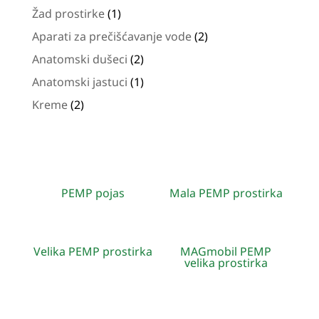
proizvoda
1
Žad prostirke
1
proizvod
2
Aparati za prečišćavanje vode
2
proizvoda
2
Anatomski dušeci
2
proizvoda
1
Anatomski jastuci
1
proizvod
2
Kreme
2
proizvoda
PEMP pojas
Mala PEMP prostirka
Velika PEMP prostirka
MAGmobil PEMP
velika prostirka